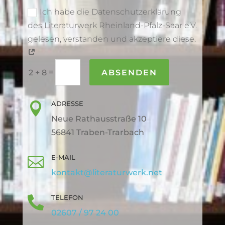
Ich habe die Datenschutzerklärung
des Literaturwerk Rheinland-Pfalz-Saar e.V.
gelesen, verstanden und akzeptiere diese.
=
ABSENDEN
2 + 8
ADRESSE

Neue Rathausstraße 10
56841 Traben-Trarbach
E-MAIL

kontakt@literaturwerk.net
TELEFON

02607 / 97 24 00