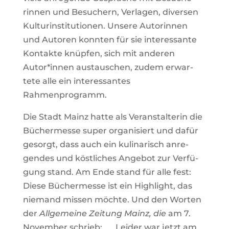
rinnen und Besu­chern, Ver­lagen, diversen
Kul­tur­in­sti­tu­tionen. Unsere Autorinnen
und Autoren konnten für sie inter­es­sante
Kon­takte knüpfen, sich mit anderen
Autor*innen aus­tau­schen, zudem erwar­
tete alle ein inter­es­santes
Rahmenprogramm.
Die Stadt Mainz hatte als Ver­an­stal­terin die
Bücher­messe super orga­ni­siert und dafür
gesorgt, dass auch ein kuli­na­risch anre­
gendes und köst­li­ches Angebot zur Ver­fü­
gung stand. Am Ende stand für alle fest:
Diese Bücher­messe ist ein High­light, das
nie­mand missen möchte. Und den Worten
der
All­ge­meine Zei­tung Mainz, die
am 7.
November schrieb: „… Leider war jetzt am