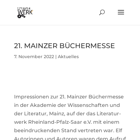
21. MAINZER BÜCHERMESSE
7. November 2022
|
Aktuelles
Impres­sionen zur 21. Mainzer Bücher­messe
in der Aka­demie der Wis­sen­schaften und
der Literatur, Mainz, auf der das Lite­ra­tur­
werk Rhein­land-Pfalz-Saar e.V. mit einem
beein­dru­ckenden Stand ver­treten war. Elf
Autorinnen und Autoren waren dem Aufruf