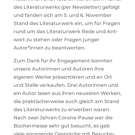
des Lite­ra­tur­werks (per News­letter) gefolgt
und fanden sich am 5. und 6. November
Stand des Lite­ra­tur­werk ein, um für Fragen
rund um das Lite­ra­tur­werk Rede und Ant­
wort zu stehen oder Fragen junger
Autor*innen zu beantworten.
Zum Dank für ihr Enga­ge­ment konnten
unsere Autorinnen und Autoren ihre
eigenen Werke prä­sen­tieren und an Ort
und Stelle ver­kaufen. Drei Autorinnen und
ein Autor lasen aus ihren neu­esten Werken,
die prak­ti­scher­weise auch gleich am Stand
des Lite­ra­tur­werks zu erwerben waren.
Nach zwei Jahren Corona-Pause war die
Bücher­messe sehr gut besucht, es gab
viele anre­gende Gespräche mit Besu­che­