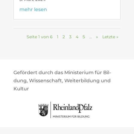
mehr lesen
Seite 1 von 6
1
2
3
4
5
…
»
Letzte »
Geför­dert durch das Minis­te­rium für Bil­
dung, Wis­sen­schaft, Wei­ter­bil­dung und
Kultur