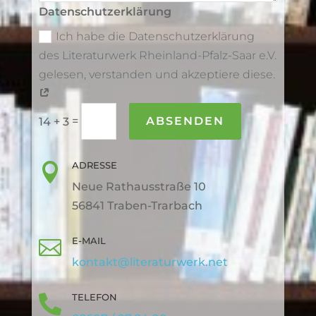
Datenschutzerklärung
Ich habe die Datenschutzerklärung
des Literaturwerk Rheinland-Pfalz-Saar e.V.
gelesen, verstanden und akzeptiere diese.
=
ABSENDEN
14 + 3
ADRESSE

Neue Rathausstraße 10
56841 Traben-Trarbach
E-MAIL

kontakt@literaturwerk.net
TELEFON
