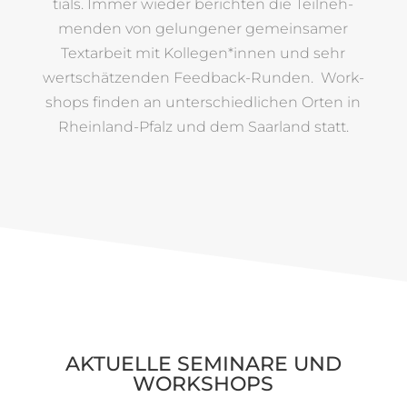
tials. Immer wieder berichten die Teil­neh­
menden von gelun­gener gemein­samer
Text­ar­beit mit Kollegen*innen und sehr
wert­schät­zenden Feed­back-Runden. Work­
shops finden an unter­schied­li­chen Orten in
Rhein­land-Pfalz und dem Saar­land statt.
AKTU­ELLE SEMI­NARE UND
WORKSHOPS