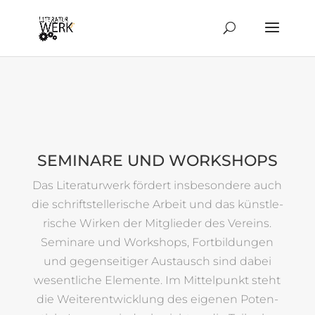
SEMI­NARE UND WORKSHOPS
Das Lite­ra­tur­werk för­dert ins­be­son­dere auch
die schrift­stel­le­ri­sche Arbeit und das künst­le­
ri­sche Wirken der Mit­glieder des Ver­eins.
Semi­nare und Work­shops, Fort­bil­dungen
und gegen­sei­tiger Aus­tausch sind dabei
wesent­liche Ele­mente. Im Mit­tel­punkt steht
die Wei­ter­ent­wick­lung des eigenen Poten­