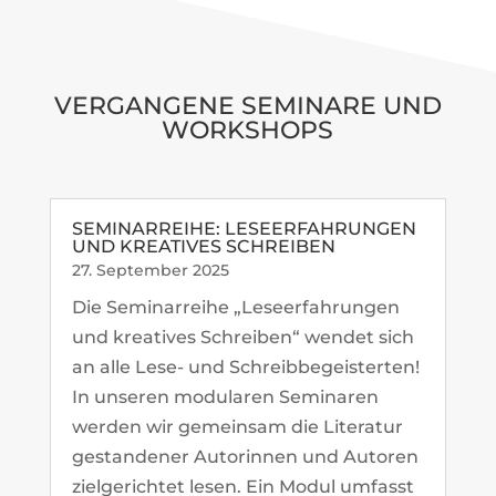
VER­GAN­GENE SEMI­NARE UND
WORKSHOPS
SEMI­NAR­REIHE: LESE­ER­FAH­RUNGEN
UND KREA­TIVES SCHREIBEN
27. Sep­tember 2025
Die Semi­nar­reihe „Lese­er­fah­rungen
und krea­tives Schreiben“ wendet sich
an alle Lese- und Schreib­be­geis­terten!
In unseren modu­laren Semi­naren
werden wir gemeinsam die Literatur
gestan­dener Autorinnen und Autoren
ziel­ge­richtet lesen. Ein Modul umfasst