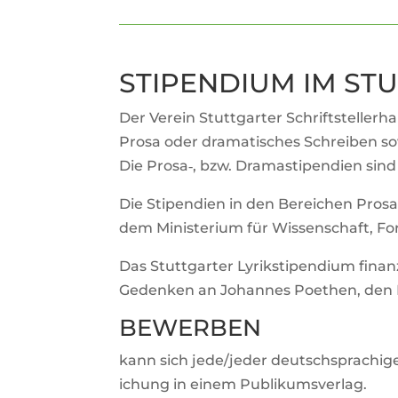
STI­PEN­DIUM IM S
Der Verein Stutt­garter Schrift­stel­ler­
Prosa oder dra­ma­ti­sches Schreiben so
Die Prosa‑, bzw. Dra­ma­sti­pen­dien sin
Die Sti­pen­dien in den Berei­chen Pros
dem Minis­te­rium für Wis­sen­schaft,
Das Stutt­garter Lyrik­sti­pen­dium fina
Gedenken an Johannes Poe­then, den Ly
BEWERBEN
kann sich jede/jeder deutsch­spra­chige/-
i­chung in einem Publikumsverlag.