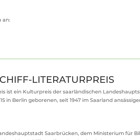
n an:
HIFF-LITE­RA­TUR­PREIS
is ist ein Kul­tur­preis der saar­län­di­schen Lan­des­haup
5 in Berlin gebo­renen, seit 1947 im Saar­land ansäs­si
­des­haupt­stadt Saar­brü­cken, dem Minis­te­rium für Bi