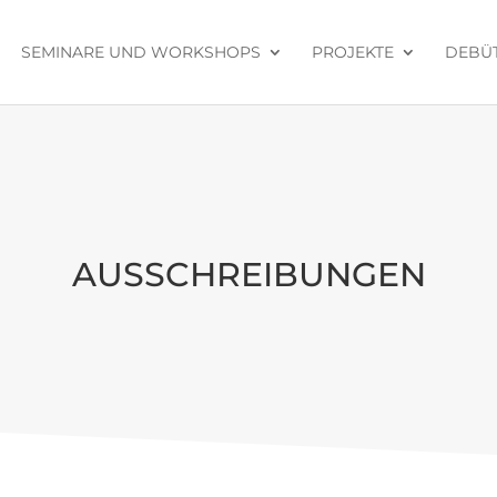
SEMI­NARE UND WORKSHOPS
PRO­JEKTE
DEBÜT
AUS­SCHREI­BUNGEN