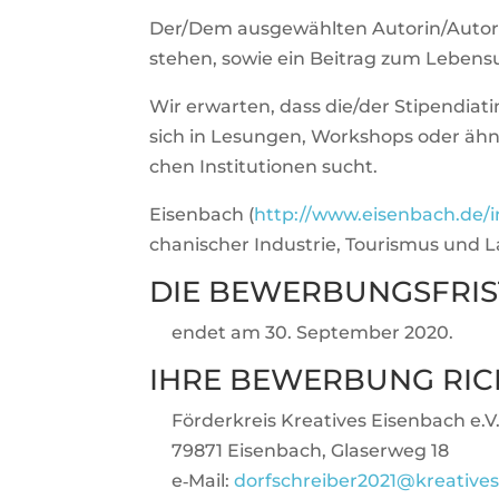
Der/Dem aus­ge­wählten Autorin/Autoren
stehen, sowie ein Bei­trag zum Lebens­u
Wir erwarten, dass die/der Stipendiatin/
sich in Lesungen, Work­shops oder ähn­li­
chen Insti­tu­tionen sucht.
Eisen­bach (
http://www.eisenbach.de/
cha­ni­scher Indus­trie, Tou­rismus und 
DIE BEWER­BUNGS­FRIST
endet am 30. Sep­tember 2020.
IHRE BEWER­BUNG RIC
För­der­kreis Krea­tives Eisen­bach e.V
79871 Eisen­bach, Gla­s­erweg 18
e‑Mail:
dorfschreiber2021@kreative