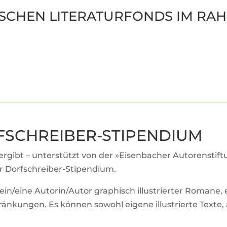
SCHEN LITE­RA­TUR­FONDS IM RA
RFSCHREIBER-STIPENDIUM
ver­gibt – unter­stützt von der »Eisen­ba­cher Autoren­sti
er Dorfschreiber-Stipendium.
n/eine Autorin/Autor gra­phisch illus­trierter Romane, e
än­kungen. Es können sowohl eigene illus­trierte Texte, 