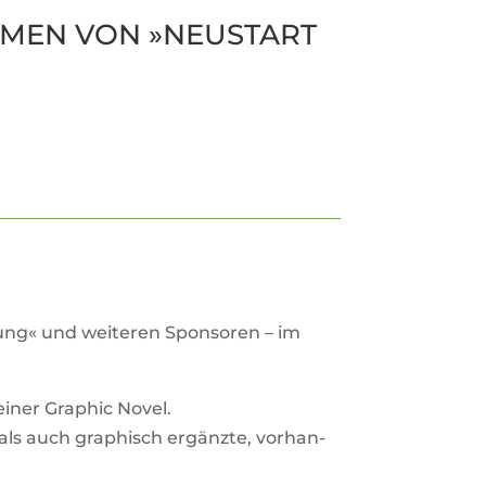
HMEN VON »NEU­START
f­tung« und wei­teren Spon­soren – im
iner Gra­phic Novel.
als auch gra­phisch ergänzte, vor­han­