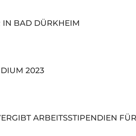
 IN BAD DÜRKHEIM
­­DIUM 2023
VER­GIBT ARBEITS­STI­PEN­DIEN FÜR