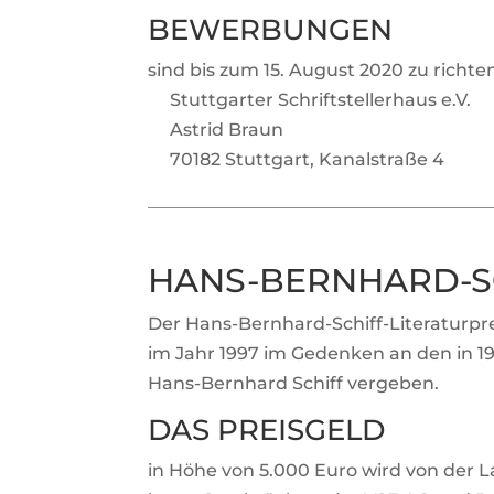
BEWER­BUNGEN
sind bis zum 15. August 2020 zu richte
Stutt­garter Schrift­stel­ler­haus e.V.
Astrid Braun
70182 Stutt­gart, Kanal­straße 4
HANS-BERN­HARD-SC
Der Hans-Bern­hard-Schiff-Lite­ra­tur­pre
im Jahr 1997 im Gedenken an den in 191
Hans-Bern­hard Schiff ver­geben.
DAS PREIS­GELD
in Höhe von 5.000 Euro wird von der Lan