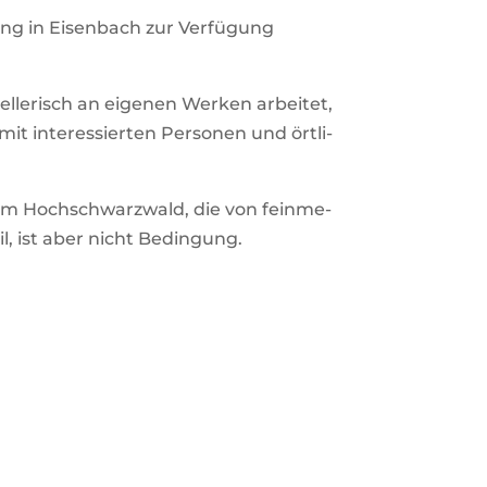
g in Eisen­bach zur Ver­fü­gung
tel­le­risch an eigenen Werken arbeitet,
it inter­es­sierten Per­sonen und ört­li­
n im Hoch­schwarz­wald, die von fein­me­
eil, ist aber nicht Bedingung.