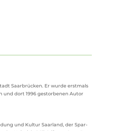
t­stadt Saar­brü­cken. Er wurde erst­mals
gen und dort 1996 gestor­benen Autor
l­dung und Kultur Saar­land, der Spar­