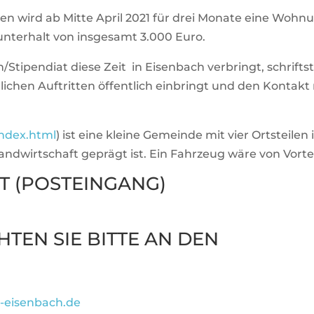
 wird ab Mitte April 2021 für drei Monate eine Woh­nun
n­ter­halt von ins­ge­samt 3.000 Euro.
Stipendiat diese Zeit in Eisen­bach ver­bringt, schrift­s
chen Auf­tritten öffent­lich ein­bringt und den Kon­takt m
index.html
) ist eine kleine Gemeinde mit vier Orts­teile
Land­wirt­schaft geprägt ist. Ein Fahr­zeug wäre von Vor­t
 (POST­EIN­GANG)
HTEN SIE BITTE AN DEN
.
s-eisenbach.de