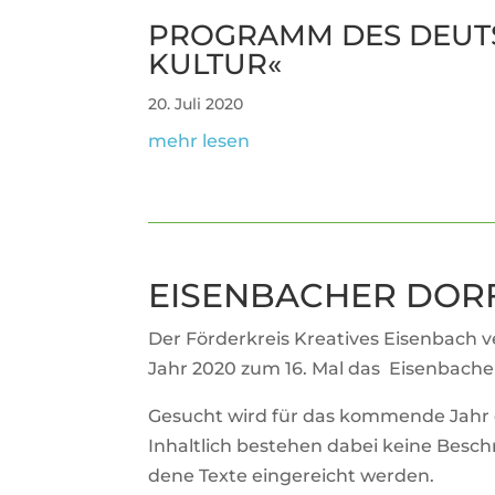
PRO­GRAMM DES DEUT­
KULTUR«
20. Juli 2020
mehr lesen
EISEN­BA­CHER DO
Der För­der­kreis Krea­tives Eisen­bach 
Jahr 2020 zum 16. Mal das Eisen­ba­ch
Gesucht wird für das kom­mende Jahr ei
Inhalt­lich bestehen dabei keine Beschr
dene Texte ein­ge­reicht werden.