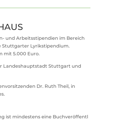
RHAUS
ohn- und Arbeits­sti­pen­dien im Bereich
tutt­garter Lyrik­sti­pen­dium.
um mit 5.000 Euro.
r Lan­des­haupt­stadt Stutt­gart und
­vor­sit­zenden Dr. Ruth Theil, in
es.
g ist min­des­tens eine Buch­ver­öf­fent­l