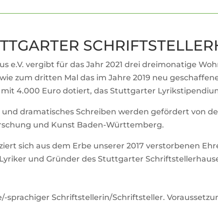
TUTT­GARTER SCHRIFTSTELLE
haus e.V. ver­gibt für das Jahr 2021 drei drei­mo­na­tige W
wie zum dritten Mal das im Jahre 2019 neu geschaf­fene S
d mit 4.000 Euro dotiert, das Stutt­garter Lyrik­sti­pen­di
a und dra­ma­ti­sches Schreiben werden geför­dert von de
 For­schung und Kunst Baden-Württemberg.
n­ziert sich aus dem Erbe unserer 2017 ver­stor­benen Ehren
riker und Gründer des Stutt­garter Schriftstellerhaus
spra­chiger Schriftstellerin/Schriftsteller. Vor­aus­set­zun