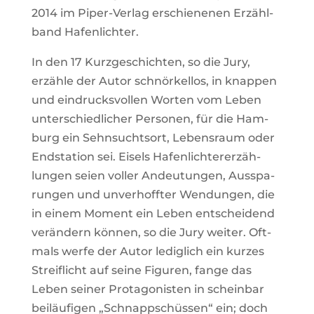
2014 im Piper-Verlag erschie­nenen Erzähl­
band Hafenlichter.
In den 17 Kurz­ge­schichten, so die Jury,
erzähle der Autor schnör­kellos, in knappen
und ein­drucks­vollen Worten vom Leben
unter­schied­li­cher Per­sonen, für die Ham­
burg ein Sehn­suchtsort, Lebens­raum oder
End­sta­tion sei. Eisels Hafen­lich­ter­er­zäh­
lungen seien voller Andeu­tungen, Aus­spa­
rungen und unver­hoffter Wen­dungen, die
in einem Moment ein Leben ent­schei­dend
ver­än­dern können, so die Jury weiter. Oft­
mals werfe der Autor ledig­lich ein kurzes
Streif­licht auf seine Figuren, fange das
Leben seiner Prot­ago­nisten in scheinbar
bei­läu­figen „Schnapp­schüssen“ ein; doch