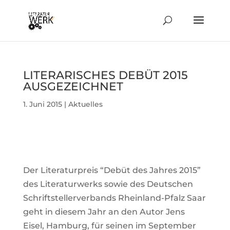
LITE­RA­RI­SCHES DEBÜT 2015
AUSGEZEICHNET
1. Juni 2015
|
Aktuelles
Der Lite­ra­tur­preis “Debüt des Jahres 2015”
des Lite­ra­tur­werks sowie des Deut­schen
Schrift­stel­ler­ver­bands Rhein­land-Pfalz Saar
geht in diesem Jahr an den Autor Jens
Eisel, Ham­burg, für seinen im Sep­tember