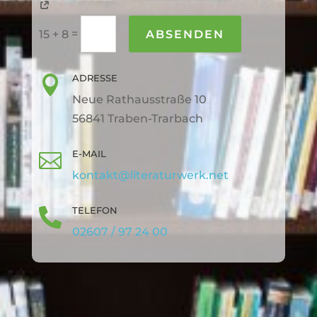
=
ABSENDEN
15 + 8
ADRESSE

Neue Rathausstraße 10
56841 Traben-Trarbach
E-MAIL

kontakt@literaturwerk.net
TELEFON

02607 / 97 24 00