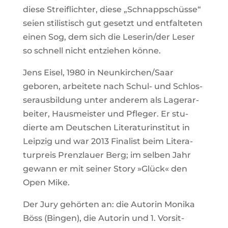
diese Streif­lichter, diese „Schnapp­schüsse“
seien sti­lis­tisch gut gesetzt und ent­fal­teten
einen Sog, dem sich die Leserin/der Leser
so schnell nicht ent­ziehen könne.
Jens Eisel, 1980 in Neunkirchen/Saar
geboren, arbei­tete nach Schul- und Schlos­
ser­aus­bil­dung unter anderem als Lager­ar­
beiter, Haus­meister und Pfleger. Er stu­
dierte am Deut­schen Lite­ra­tur­in­stitut in
Leipzig und war 2013 Fina­list beim Lite­ra­
tur­preis Prenz­lauer Berg; im selben Jahr
gewann er mit seiner Story »Glück« den
Open Mike.
Der Jury gehörten an: die Autorin Monika
Böss (Bingen), die Autorin und 1. Vor­sit­