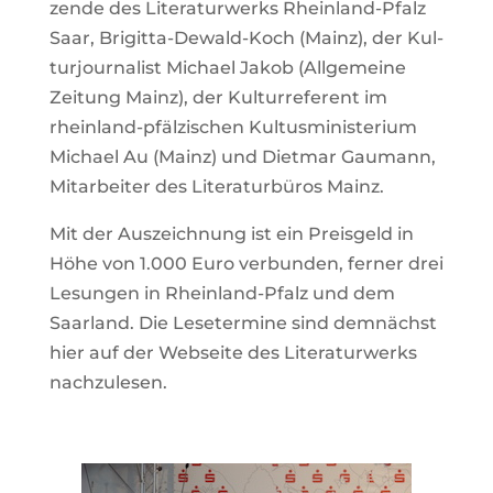
zende des Lite­ra­tur­werks Rhein­land-Pfalz
Saar, Bri­gitta-Dewald-Koch (Mainz), der Kul­
tur­jour­na­list Michael Jakob (All­ge­meine
Zei­tung Mainz), der Kul­tur­re­fe­rent im
rhein­land-pfäl­zi­schen Kul­tus­mi­nis­te­rium
Michael Au (Mainz) und Dietmar Gau­mann,
Mit­ar­beiter des Lite­ra­tur­büros Mainz.
Mit der Aus­zeich­nung ist ein Preis­geld in
Höhe von 1.000 Euro ver­bunden, ferner drei
Lesungen in Rhein­land-Pfalz und dem
Saar­land. Die Lese­ter­mine sind dem­nächst
hier auf der Web­seite des Lite­ra­tur­werks
nachzulesen.