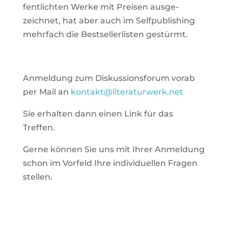
fent­lichten Werke mit Preisen aus­ge­
zeichnet, hat aber auch im Self­pu­bli­shing
mehr­fach die Best­sel­ler­listen gestürmt.
Anmel­dung zum Dis­kus­si­ons­forum vorab
per Mail an
kontakt@literaturwerk.net
Sie erhalten dann einen Link für das
Treffen.
Gerne können Sie uns mit Ihrer Anmel­dung
schon im Vor­feld Ihre indi­vi­du­ellen Fragen
stellen.