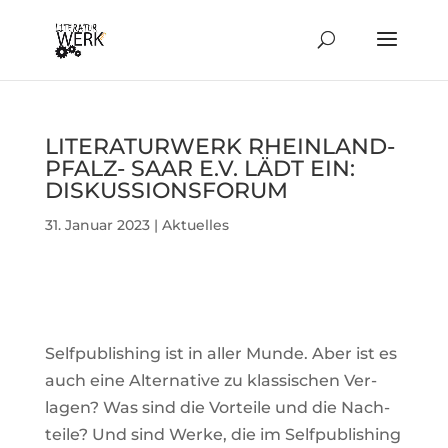
LITE­RA­TUR­WERK RHEIN­LAND-
PFALZ- SAAR E.V. LÄDT EIN:
DISKUSSIONSFORUM
31. Januar 2023
|
Aktuelles
Self­pu­bli­shing ist in aller Munde. Aber ist es
auch eine Alter­na­tive zu klas­si­schen Ver­
lagen? Was sind die Vor­teile und die Nach­
teile? Und sind Werke, die im Self­pu­bli­shing