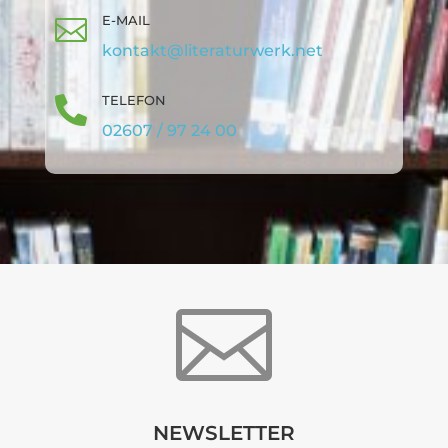
E-MAIL

kontakt@literaturwerk.net
TELEFON

02607 / 97 24 00

NEWSLETTER