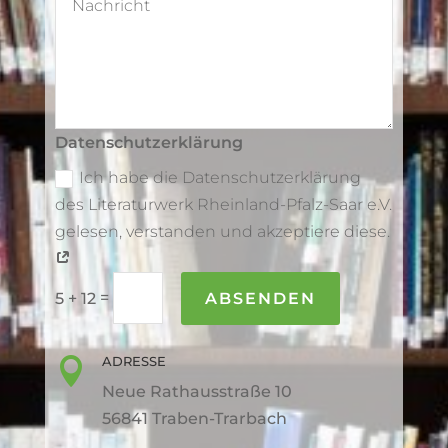
Datenschutzerklärung
Ich habe die Datenschutzerklärung
des Literaturwerk Rheinland-Pfalz-Saar e.V.
gelesen, verstanden und akzeptiere diese.
=
ABSENDEN
5 + 12
ADRESSE

Neue Rathausstraße 10
56841 Traben-Trarbach