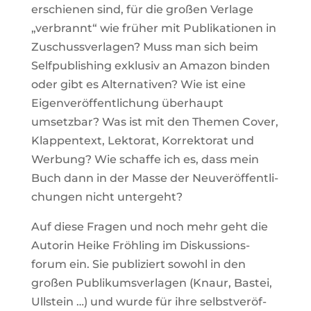
erschienen sind, für die großen Ver­lage
„ver­brannt“ wie früher mit Publi­ka­tionen in
Zuschuss­ver­lagen? Muss man sich beim
Self­pu­bli­shing exklusiv an Amazon binden
oder gibt es Alter­na­tiven? Wie ist eine
Eigen­ver­öf­fent­li­chung über­haupt
umsetzbar? Was ist mit den Themen Cover,
Klap­pen­text, Lek­torat, Kor­rek­torat und
Wer­bung? Wie schaffe ich es, dass mein
Buch dann in der Masse der Neu­ver­öf­fent­li­
chungen nicht untergeht?
Auf diese Fragen und noch mehr geht die
Autorin Heike Fröh­ling im Dis­kus­si­ons­
forum ein. Sie publi­ziert sowohl in den
großen Publi­kums­ver­lagen (Knaur, Bastei,
Ull­stein …) und wurde für ihre selbst­ver­öf­