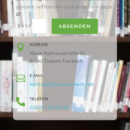
gelesen, verstanden und akzeptiere diese.
=
ABSENDEN
5 + 1
ADRESSE

Neue Rathausstraße 10
56841 Traben-Trarbach
E-MAIL

kontakt@literaturwerk.net
TELEFON

02607 / 97 24 00