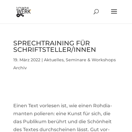
SPRECH­TRAI­NING FÜR
SCHRIFTSTELLER/INNEN
19. März 2022
|
Aktuelles
,
Seminare & Workshops
Archiv
Einen Text vor­lesen ist, wie einen Roh­dia­
manten polieren: eine Kunst für sich, die
das Publikum berührt und die Schön­heit
des Textes durch­scheinen lässt. Gut vor­