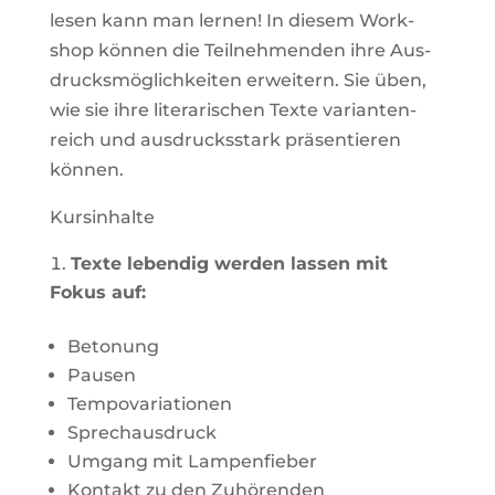
lesen kann man lernen! In diesem Work­
shop können die Teil­neh­menden ihre Aus­
drucks­mög­lich­keiten erwei­tern. Sie üben,
wie sie ihre lite­ra­ri­schen Texte vari­an­ten­
reich und aus­drucks­stark prä­sen­tieren
können.
Kurs­in­halte
Texte lebendig werden lassen mit
Fokus auf:
Beto­nung
Pausen
Tem­po­va­ria­tionen
Sprech­aus­druck
Umgang mit Lampenfieber
Kon­takt zu den Zuhörenden