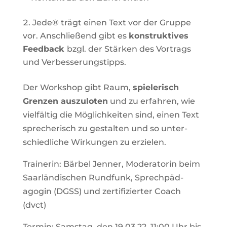
Jede® trägt einen Text vor der Gruppe
vor. Anschlie­ßend gibt es
kon­struk­tives
Feed­back
bzgl. der Stärken des Vor­trags
und Verbesserungstipps.
Der Work­shop gibt Raum,
spie­le­risch
Grenzen aus­zu­loten
und zu erfahren, wie
viel­fältig die Mög­lich­keiten sind, einen Text
spre­che­risch zu gestalten und so unter­
schied­liche Wir­kungen zu erzielen.
Trai­nerin: Bärbel Jenner, Mode­ra­torin beim
Saar­län­di­schen Rund­funk, Sprech­päd­
agogin (DGSS) und zer­ti­fi­zierter Coach
(dvct)
Termin: Samstag, den 19.03.22, 11:00 Uhr bis