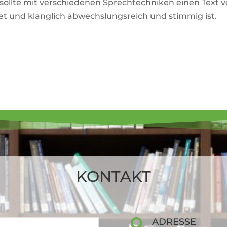
llte mit ver­schie­denen Sprech­tech­niken einen Text v
et und klang­lich abwechs­lungs­reich und stimmig ist.
KONTAKT
ADRESSE
