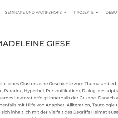
SEMI­NARE UND WORKSHOPS
PRO­JEKTE
DEBÜT
MADE­LEINE GIESE
ilfe eines Clus­ters eine Geschichte zum Thema und erf
, Paradox, Hyperbel, Per­so­ni­fi­ka­tion), Dialog, deskrip­
­sames Lek­torat erfolgt inner­halb der Gruppe. Danach 
­falls mit Hilfe von Ana­pher, Alli­te­ra­tion, Tau­to­logie 
e sich inhalt­lich mit der Viel­falt des Begriffs Heimat aus