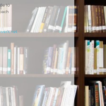
ße 10
rbach
rwerk.net