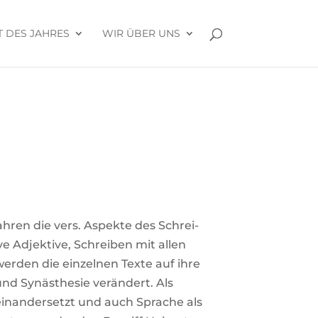
 DES JAHRES
WIR ÜBER UNS
ahren die vers. Aspekte des Schrei­
tive Adjek­tive, Schreiben mit allen
werden die ein­zelnen Texte auf ihre
und Syn­äs­thesie ver­än­dert. Als
­ein­an­der­setzt und auch Sprache als