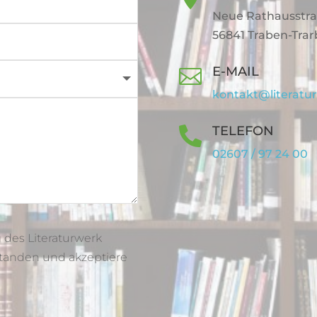
Neue Rathausstra
56841 Traben-Tra
E-MAIL

kontakt@literatu
TELEFON

02607 / 97 24 00
 des Literaturwerk
rstanden und akzeptiere