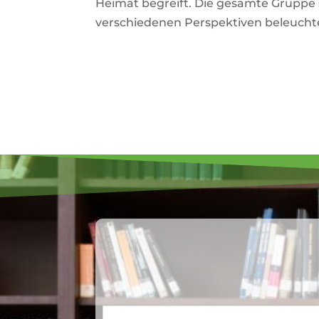
Heimat begreift. Die gesamte Gruppe so
ver­schie­denen Per­spek­tiven beleucht