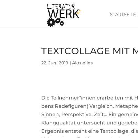
START­SEITE
TEXT­COL­LAGE MIT 
22. Juni 2019
|
Aktuelles
Die Teilnehmer*innen erar­beiten mit H
bens Rede­fi­guren( Ver­gleich, Meta­pher
Sinnen, Per­spek­tive, Zeit… Ein gemein
Klang­qua­lität unter­sucht und gege­be­nen
Ergebnis ent­steht eine Text­col­lage, di