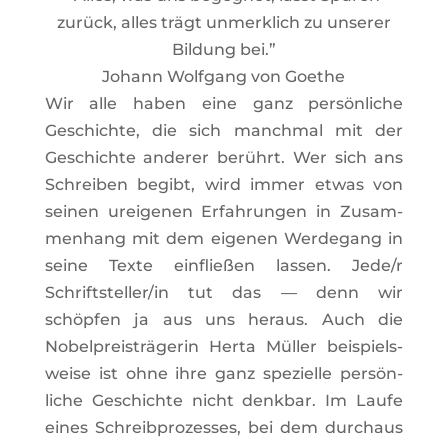
zurück, alles trägt unmerk­lich zu unserer
Bil­dung bei.”
Johann Wolf­gang von Goethe
Wir alle haben eine ganz per­sön­liche
Geschichte, die sich manchmal mit der
Geschichte anderer berührt. Wer sich ans
Schreiben begibt, wird immer etwas von
seinen urei­genen Erfah­rungen in Zusam­
men­hang mit dem eigenen Wer­de­gang in
seine Texte ein­fließen lassen. Jede/r
Schriftsteller/in tut das — denn wir
schöpfen ja aus uns heraus. Auch die
Nobel­preis­trä­gerin Herta Müller bei­spiels­
weise ist ohne ihre ganz spe­zi­elle per­sön­
liche Geschichte nicht denkbar. Im Laufe
eines Schreib­pro­zesses, bei dem durchaus