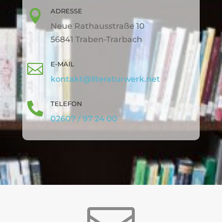
ADRESSE

Neue Rathausstraße 10
56841 Traben-Trarbach
E-MAIL

kontakt@literaturwerk.net
TELEFON

02607 / 97 24 00