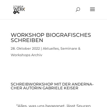
WORK­SHOP BIO­GRA­FI­SCHES
SCHREIBEN
28. Oktober 2022
|
Aktuelles
,
Seminare &
Workshops Archiv
SCHREIB­WORK­SHOP MIT DER ANDER­NA­
CHER AUTORIN GABRIELE KEISER
“Alles, was uns begegnet, lässt Spuren