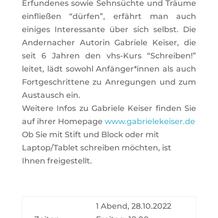
Erfun­denes sowie Sehn­süchte und Träume
ein­fließen “dürfen”, erfährt man auch
einiges Inter­es­sante über sich selbst. Die
Ander­na­cher Autorin Gabriele Keiser, die
seit 6 Jahren den vhs-Kurs “Schreiben!”
leitet, lädt sowohl Anfänger*innen als auch
Fort­ge­schrit­tene zu Anre­gungen und zum
Aus­tausch ein.
Wei­tere Infos zu Gabriele Keiser finden Sie
auf ihrer Home­page
www.gabrielekeiser.de
Ob Sie mit Stift und Block oder mit
Laptop/Tablet schreiben möchten, ist
Ihnen freigestellt.
1 Abend, 28.10.2022