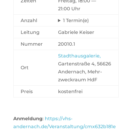
Zeiten
Freitag, 18:00 —
21:00 Uhr
Anzahl
1 Termin(e)
Leitung
Gabriele Keiser
Nummer
20010.1
Stadt­haus­ga­lerie
,
Gar­ten­straße 4, 56626
Ort
Ander­nach, Mehr­
zweck­raum HdF
Preis
kos­ten­frei
Anmel­dung
:
https://vhs-
andernach.de/Veranstaltung/cmx632b181e