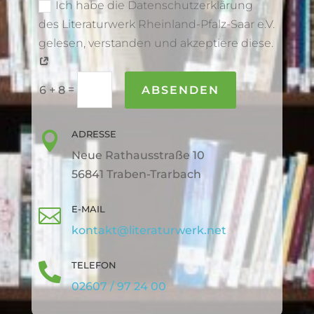
Ich habe die Datenschutzerklärung
des Literaturwerk Rheinland-Pfalz-Saar e.V.
gelesen, verstanden und akzeptiere diese.
=
ABSENDEN
6 + 8
ADRESSE

Neue Rathausstraße 10
56841 Traben-Trarbach
E-MAIL

kontakt@literaturwerk.net
TELEFON

02607 / 97 24 00