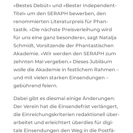
»Bestes Debüt« und »Bester Inde­pen­dent-
Titel« um den SERAPH bewerben, den
renom­mierten Lite­ra­tur­preis für Phan­
tastik. »Die nächste Preis­ver­lei­hung wird
für uns eine ganz beson­dere«, sagt Natalja
Schmidt, Vor­sit­zende der Phan­tas­ti­schen
Aka­demie. »Wir werden den SERAPH zum
zehnten Mal ver­geben.« Dieses Jubi­läum
wolle die Aka­demie in fest­li­chem Rahmen –
und mit vielen starken Ein­sen­dungen –
gebüh­rend feiern.
Dabei gibt es diesmal einige Ände­rungen:
Der Verein hat die Ein­sen­de­frist ver­län­gert,
die Ein­rei­chungs­kri­te­rien redak­tio­nell über­
ar­beitet und erleich­tert über­dies für digi­
tale Ein­sen­dungen den Weg in die Post­fä­