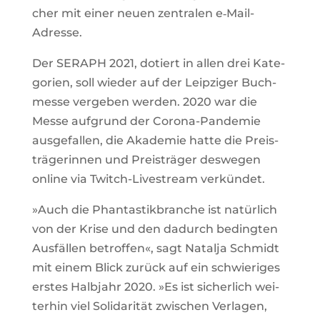
cher mit einer neuen zen­tralen e‑Mail-
Adresse.
Der SERAPH 2021, dotiert in allen drei Kate­
go­rien, soll wieder auf der Leip­ziger Buch­
messe ver­geben werden. 2020 war die
Messe auf­grund der Corona-Pan­demie
aus­ge­fallen, die Aka­demie hatte die Preis­
trä­ge­rinnen und Preis­träger des­wegen
online via Twitch-Live­stream verkündet.
»Auch die Phan­tas­tik­branche ist natür­lich
von der Krise und den dadurch bedingten
Aus­fällen betroffen«, sagt Natalja Schmidt
mit einem Blick zurück auf ein schwie­riges
erstes Halb­jahr 2020. »Es ist sicher­lich wei­
terhin viel Soli­da­rität zwi­schen Ver­lagen,