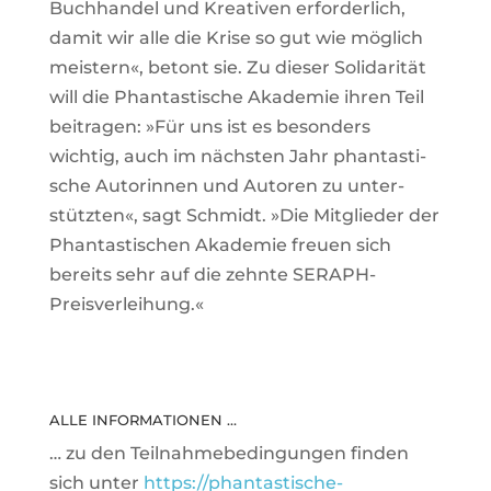
Buch­handel und Krea­tiven erfor­der­lich,
damit wir alle die Krise so gut wie mög­lich
meis­tern«, betont sie. Zu dieser Soli­da­rität
will die Phan­tas­ti­sche Aka­demie ihren Teil
bei­tragen: »Für uns ist es beson­ders
wichtig, auch im nächsten Jahr phan­tas­ti­
sche Autorinnen und Autoren zu unter­
stützten«, sagt Schmidt. »Die Mit­glieder der
Phan­tas­ti­schen Aka­demie freuen sich
bereits sehr auf die zehnte SERAPH-
Preisverleihung.«
ALLE INFOR­MA­TIONEN …
… zu den Teil­nah­me­be­din­gungen finden
sich unter
https://phantastische-