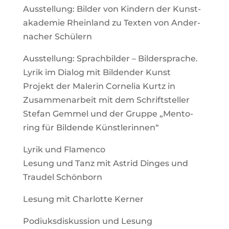
Aus­stel­lung: Bilder von Kin­dern der Kunst­
aka­demie Rhein­land zu Texten von Ander­
na­cher Schülern
Aus­stel­lung: Sprach­bilder – Bil­der­sprache.
Lyrik im Dialog mit Bil­dender Kunst
Pro­jekt der Malerin Cor­nelia Kurtz in
Zusam­men­ar­beit mit dem Schrift­steller
Stefan Gemmel und der Gruppe „Men­to­
ring für Bil­dende Künstlerinnen“
Lyrik und Fla­menco
Lesung und Tanz mit Astrid Dinges und
Traudel Schönborn
Lesung mit Char­lotte Kerner
Podi­uks­dis­kus­sion und Lesung