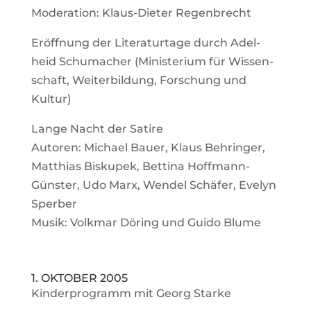
Mode­ra­tion: Klaus-Dieter Regenbrecht
Eröff­nung der Lite­ra­tur­tage durch Adel­
heid Schu­ma­cher (Minis­te­rium für Wis­sen­
schaft, Wei­ter­bil­dung, For­schung und
Kultur)
Lange Nacht der Satire
Autoren: Michael Bauer, Klaus Beh­ringer,
Mat­thias Bis­kupek, Bet­tina Hoff­mann-
Günster, Udo Marx, Wendel Schäfer, Evelyn
Sperber
Musik: Volkmar Döring und Guido Blume
1. OKTOBER 2005
Kin­der­pro­gramm mit Georg Starke