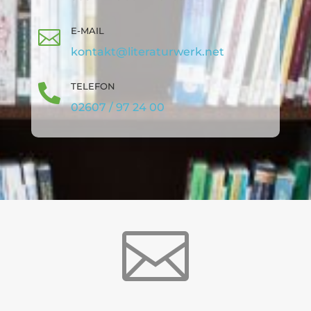
E-MAIL

kontakt@literaturwerk.net
TELEFON

02607 / 97 24 00
