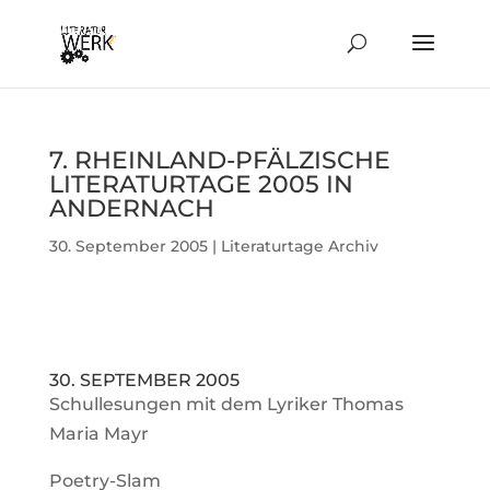
7. RHEIN­LAND-PFÄL­ZI­SCHE
LITE­RA­TUR­TAGE 2005 IN
ANDERNACH
30. September 2005
|
Literaturtage Archiv
30. SEP­TEMBER 2005
Schul­le­sungen mit dem Lyriker Thomas
Maria Mayr
Poetry-Slam