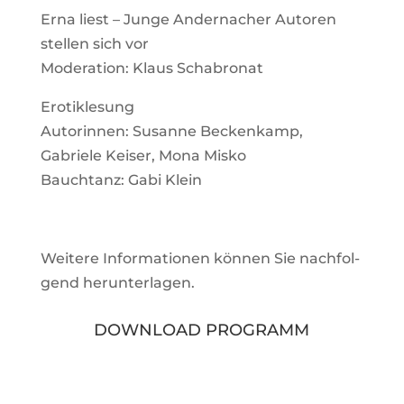
Erna liest – Junge Ander­na­cher Autoren
stellen sich vor
Mode­ra­tion: Klaus Schabronat
Ero­ti­k­le­sung
Autorinnen: Susanne Becken­kamp,
Gabriele Keiser, Mona Misko
Bauch­tanz: Gabi Klein
Wei­tere Infor­ma­tionen können Sie nach­fol­
gend herunterlagen.
DOWN­LOAD PROGRAMM