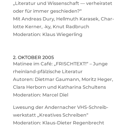
„Literatur und Wis­sen­schaft — ver­hei­ratet
oder für immer geschieden?“
Mit Andreas Dury, Hell­muth Karasek, Char­
lotte Kerner, ‑ky, Knut Rad­bruch
Mode­ra­tion: Klaus Wiegerling
2. OKTOBER 2005
Matinee im Café: „FRISCH­TEXT!“ – Junge
rhein­land-pfäl­zi­sche Literatur
Autoren: Dietmar Gau­mann, Moritz Heger,
Clara Her­born und Katha­rina Schul­tens
Mode­ra­tion: Marcel Diel
Lwe­sung der Ander­na­cher VHS-Schreib­
werk­statt „Krea­tives Schreiben“
Mode­ra­tion: Klaus-Dieter Regenbrecht