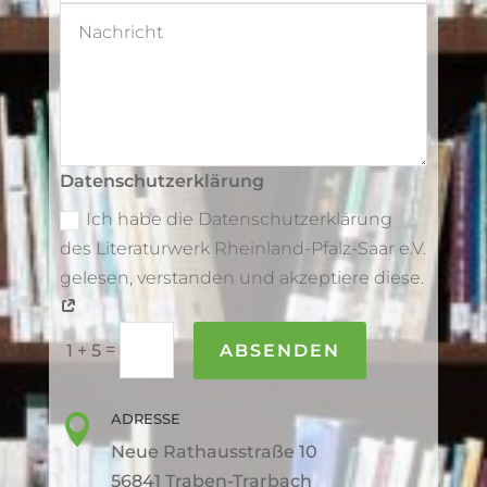
Datenschutzerklärung
Ich habe die Datenschutzerklärung
des Literaturwerk Rheinland-Pfalz-Saar e.V.
gelesen, verstanden und akzeptiere diese.
=
ABSENDEN
1 + 5
ADRESSE

Neue Rathausstraße 10
56841 Traben-Trarbach