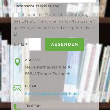
Datenschutzerklärung
Ich habe die Datenschutzerklärung
des Literaturwerk Rheinland-Pfalz-Saar e.V.
gelesen, verstanden und akzeptiere diese.
=
ABSENDEN
11 + 12
ADRESSE

Neue Rathausstraße 10
56841 Traben-Trarbach
E-MAIL

kontakt@literaturwerk.net
TELEFON
