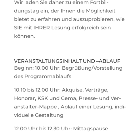
Wir laden Sie daher zu einem Fort­bil­
dungstag ein, der Ihnen die Mög­lich­keit
bietet zu erfahren und aus­zu­pro­bieren, wie
SIE mit IHRER Lesung erfolg­reich sein
können.
VER­AN­STAL­TUNGS­IN­HALT UND –ABLAUF
Beginn: 10.00 Uhr: Begrüßung/Vorstellung
des Programmablaufs
10.10 bis 12.00 Uhr: Akquise, Ver­träge,
Honorar, KSK und Gema, Presse- und Ver­
an­stalter-Mappe , Ablauf einer Lesung, indi­
vi­du­elle Gestaltung
12.00 Uhr bis 12.30 Uhr: Mittagspause