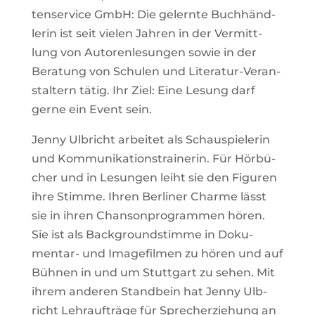
ten­ser­vice GmbH: Die gelernte Buch­händ­
lerin ist seit vielen Jahren in der Ver­mitt­
lung von Autoren­le­sungen sowie in der
Bera­tung von Schulen und Literatur-Ver­an­
stal­tern tätig. Ihr Ziel: Eine Lesung darf
gerne ein Event sein.
Jenny Ulb­richt arbeitet als Schau­spie­lerin
und Kom­mu­ni­ka­ti­ons­trai­nerin. Für Hör­bü­
cher und in Lesungen leiht sie den Figuren
ihre Stimme. Ihren Ber­liner Charme lässt
sie in ihren Chan­son­pro­grammen hören.
Sie ist als Back­ground­stimme in Doku­
mentar- und Image­filmen zu hören und auf
Bühnen in und um Stutt­gart zu sehen. Mit
ihrem anderen Stand­bein hat Jenny Ulb­
richt Lehr­auf­träge für Sprech­erzie­hung an