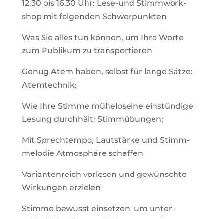
12.30 bis 16.30 Uhr: Lese-und Stimm­work­
shop mit fol­genden Schwerpunkten
Was Sie alles tun können, um Ihre Worte
zum Publikum zu transportieren
Genug Atem haben, selbst für lange Sätze:
Atemtechnik;
Wie Ihre Stimme mühe­los­eine ein­stün­dige
Lesung durch­hält: Stimmübungen;
Mit Sprech­tempo, Laut­stärke und Stimm­
me­lodie Atmo­sphäre schaffen
Vari­an­ten­reich vor­lesen und gewünschte
Wir­kungen erzielen
Stimme bewusst ein­setzen, um unter­