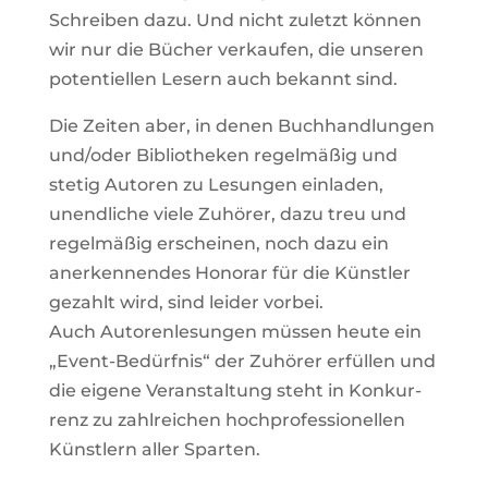
Schreiben dazu. Und nicht zuletzt können
wir nur die Bücher ver­kaufen, die unseren
poten­ti­ellen Lesern auch bekannt sind.
Die Zeiten aber, in denen Buch­hand­lungen
und/oder Biblio­theken regel­mäßig und
stetig Autoren zu Lesungen ein­laden,
unend­liche viele Zuhörer, dazu treu und
regel­mäßig erscheinen, noch dazu ein
aner­ken­nendes Honorar für die Künstler
gezahlt wird, sind leider vorbei.
Auch Autoren­le­sungen müssen heute ein
„Event-Bedürfnis“ der Zuhörer erfüllen und
die eigene Ver­an­stal­tung steht in Kon­kur­
renz zu zahl­rei­chen hoch­pro­fes­sio­nellen
Künst­lern aller Sparten.