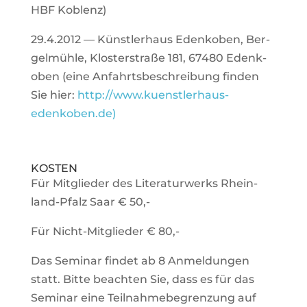
HBF Koblenz)
29.4.2012 — Künst­ler­haus Edenk­oben, Ber­
gel­mühle, Klos­ter­straße 181, 67480 Edenk­
oben (eine Anfahrts­be­schrei­bung finden
Sie hier:
http://www.kuenstlerhaus-
edenkoben.de)
KOSTEN
Für Mit­glieder des Lite­ra­tur­werks Rhein­
land-Pfalz Saar € 50,-
Für Nicht-Mit­glieder € 80,-
Das Seminar findet ab 8 Anmel­dungen
statt. Bitte beachten Sie, dass es für das
Seminar eine Teil­nah­me­be­gren­zung auf