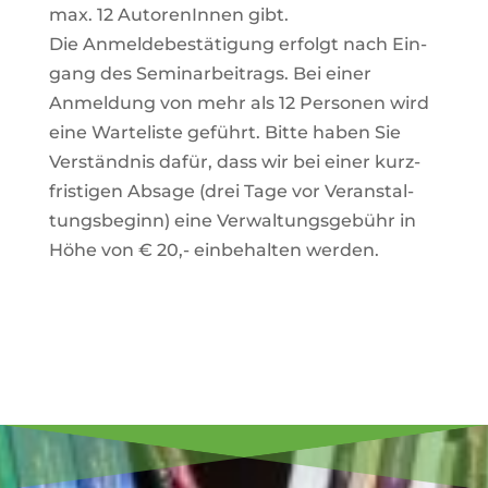
max. 12 Autoren­Innen gibt.
Die Anmel­de­be­stä­ti­gung erfolgt nach Ein­
gang des Semi­nar­bei­trags. Bei einer
Anmel­dung von mehr als 12 Per­sonen wird
eine War­te­liste geführt. Bitte haben Sie
Ver­ständnis dafür, dass wir bei einer kurz­
fris­tigen Absage (drei Tage vor Ver­an­stal­
tungs­be­ginn) eine Ver­wal­tungs­ge­bühr in
Höhe von € 20,- ein­be­halten werden.