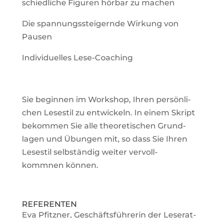
schied­liche Figuren hörbar zu machen
Die span­nungs­stei­gernde Wir­kung von
Pausen
Indi­vi­du­elles Lese-Coaching
Sie beginnen im Work­shop, Ihren per­sön­li­
chen Lese­stil zu ent­wi­ckeln. In einem Skript
bekommen Sie alle theo­re­ti­schen Grund­
lagen und Übungen mit, so dass Sie Ihren
Lese­stil selb­ständig weiter ver­voll­
kommnen können.
REFE­RENTEN
Eva Pfitzner, Geschäfts­füh­rerin der Lese­rat­