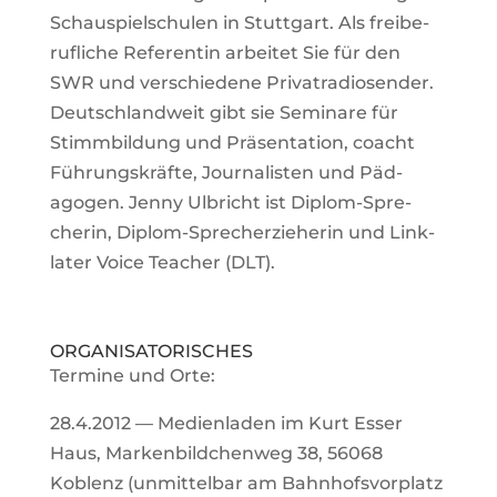
Schau­spiel­schulen in Stutt­gart. Als frei­be­
ruf­liche Refe­rentin arbeitet Sie für den
SWR und ver­schie­dene Pri­vat­ra­dio­sender.
Deutsch­land­weit gibt sie Semi­nare für
Stimm­bil­dung und Prä­sen­ta­tion, coacht
Füh­rungs­kräfte, Jour­na­listen und Päd­
agogen. Jenny Ulb­richt ist Diplom-Spre­
cherin, Diplom-Sprech­erzie­herin und Link­
later Voice Tea­cher (DLT).
ORGA­NI­SA­TO­RI­SCHES
Ter­mine und Orte:
28.4.2012 — Medi­en­laden im Kurt Esser
Haus, Mar­ken­bild­chenweg 38, 56068
Koblenz (unmit­telbar am Bahn­hofs­vor­platz