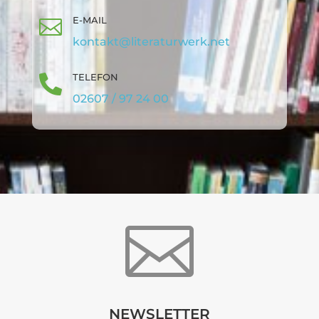
E-MAIL

kontakt@literaturwerk.net
TELEFON

02607 / 97 24 00

NEWSLETTER