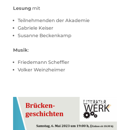
Lesung
mit
Teil­neh­menden der Akademie
Gabriele Keiser
Susanne Becken­kamp
Musik
:
Frie­de­mann Scheffler
Volker Weinz­heimer