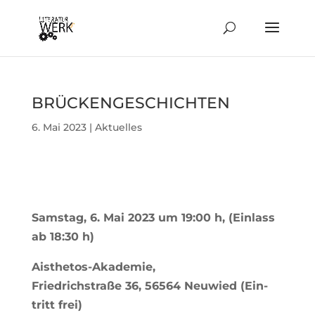
BRÜ­CKEN­GE­SCHICHTEN
6. Mai 2023
|
Aktuelles
Samstag, 6. Mai 2023 um 19:00 h, (
Ein­lass
ab 18:30 h)
Ais­thetos-Aka­demie,
Fried­rich­straße 36, 56564 Neu­wied
(Ein­
tritt frei)