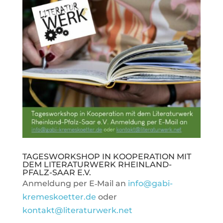
TAGES­WORK­SHOP IN KOOPE­RA­TION MIT
DEM LITE­RA­TUR­WERK RHEIN­LAND-
PFALZ-SAAR E.V.
Anmel­dung per E‑Mail an
info@gabi-
kremeskoetter.de
oder
kontakt@literaturwerk.net