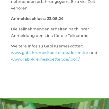
neh­menden erfah­rungs­gemäß zu viel Zeit
verloren.
Anmel­de­schluss: 23.08.24
Die Teil­neh­menden erhalten nach ihrer
Anmel­dung den Link für die Teilnahme.
Wei­tere Infos zu Gabi Kre­mes­kötter:
www.gabi-kremeskoetter.de/dozentin/
und
www.gabi-kremeskoetter.de/blog/