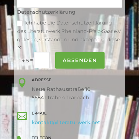
Datenschutzerklärung
Ich habe die Datenschutzerklärung
des Literaturwerk Rheinland-Pfalz-Saar e.V.
gelesen, verstanden und akzeptiere diese.
=
ABSENDEN
1 + 5
ADRESSE

Neue Rathausstraße 10
56841 Traben-Trarbach
E-MAIL

kontakt@literaturwerk.net
TELEFON