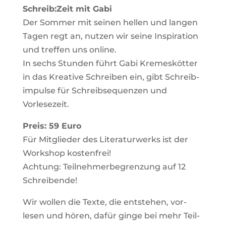
Schreib:Zeit mit Gabi
Der Sommer mit seinen hellen und langen
Tagen regt an, nutzen wir seine Inspi­ra­tion
und treffen uns online.
In sechs Stunden führt Gabi Kre­mes­kötter
in das Krea­tive Schreiben ein, gibt Schreib­
im­pulse für Schreib­se­quenzen und
Vorlesezeit.
Preis: 59 Euro
Für Mit­glieder des Lite­ra­tur­werks ist der
Work­shop kos­ten­frei!
Ach­tung: Teil­neh­mer­be­gren­zung auf 12
Schreibende!
Wir wollen die Texte, die ent­stehen, vor­
lesen und hören, dafür ginge bei mehr Teil­