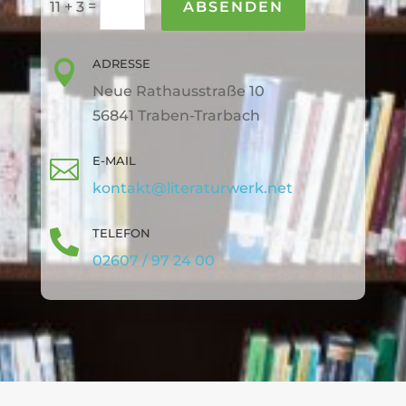
=
ABSENDEN
11 + 3
ADRESSE

Neue Rathausstraße 10
56841 Traben-Trarbach
E-MAIL

kontakt@literaturwerk.net
TELEFON

02607 / 97 24 00