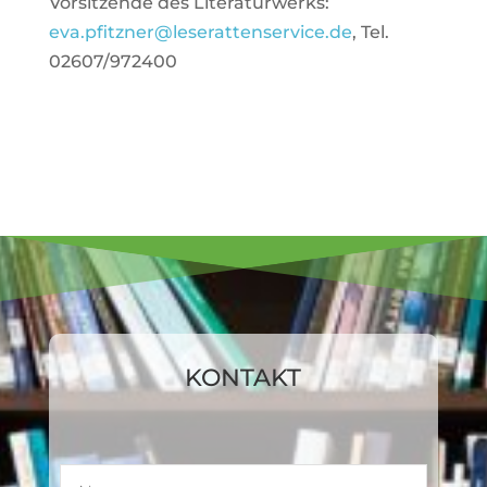
Vor­sit­zende des Lite­ra­tur­werks:
eva.pfitzner@leserattenservice.de
, Tel.
02607/972400
KONTAKT