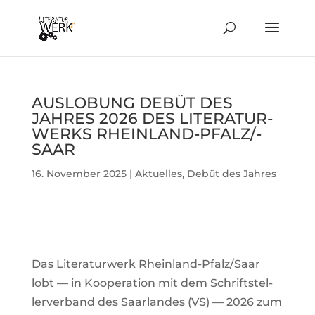
AUS­LO­BUNG DEBÜT DES
JAHRES 2026 DES LITE­RA­TUR­
WERKS RHEIN­LAND-PFAL­Z/­
SAAR
16. November 2025
|
Aktuelles
,
Debüt des Jahres
Das Lite­ra­tur­werk Rhein­land-Pfal­z/­Saar
lobt — in Koope­ra­tion mit dem Schrift­stel­
ler­ver­band des Saar­landes (VS) — 2026 zum