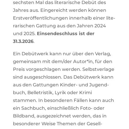
sechsten Mal das lite­ra­ri­sche Debüt des
Jahres aus. Ein­ge­reicht werden können
Erst­ver­öf­fent­li­chungen inner­halb einer lite­
ra­ri­schen Gat­tung aus den Jahren 2024
und 2025.
Ein­sen­de­schluss ist der
31.3.2026
.
Ein Debüt­werk kann nur über den Verlag,
gemeinsam mit dem/der Autor*in, für den
Preis vor­ge­schlagen werden. Selbst­ver­lage
sind aus­ge­schlossen. Das Debüt­werk kann
aus den Gat­tungen Kinder- und Jugend­
buch, Bel­le­tristik, Lyrik oder Krimi
stammen. In beson­deren Fällen kann auch
ein Sach­buch, ein­schließ­lich Foto- oder
Bild­band, aus­ge­zeichnet werden, das in
beson­derer Weise Themen der Gesell­