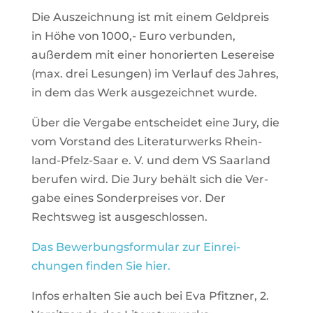
Die Aus­zeich­nung ist mit einem Geld­preis
in Höhe von 1000,- Euro ver­bunden,
außerdem mit einer hono­rierten Lese­reise
(max. drei Lesungen) im Ver­lauf des Jahres,
in dem das Werk aus­ge­zeichnet wurde.
Über die Ver­gabe ent­scheidet eine Jury, die
vom Vor­stand des Lite­ra­tur­werks Rhein­
land-Pfelz-Saar e. V. und dem VS Saar­land
berufen wird. Die Jury behält sich die Ver­
gabe eines Son­der­preises vor. Der
Rechtsweg ist ausgeschlossen.
Das Bewer­bungs­for­mular zur Ein­rei­
chungen finden Sie hier
.
Infos erhalten Sie auch bei Eva Pfitzner, 2.