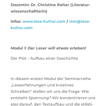
Dozentin: Dr. Chris­tine Reiter (Lite­ra­tur­
wis­sen­schaft­lerin)
Infos:
www.lese-kultur.com
/
ctm@lese-
kultur.com
Modul 1: Der Leser will etwas erleben!
Der Plot – Aufbau einer Geschichte
In diesem ersten Modul der Semi­nar­reihe
„Lese­er­fah­rungen und krea­tives
Schreiben“ stellen wir uns die Frage:
Wie
ent­steht Span­nung?
Wir kon­zen­trieren uns
also darauf, den Text­aufbau und die sti­lis­ti­