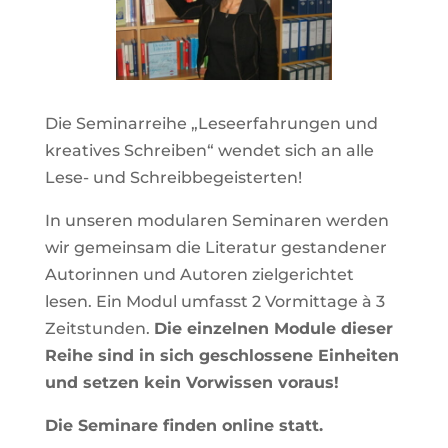
Die Semi­nar­reihe „Lese­er­fah­rungen und
krea­tives Schreiben“ wendet sich an alle
Lese- und Schreibbegeisterten!
In unseren modu­laren Semi­naren werden
wir gemeinsam die Literatur gestan­dener
Autorinnen und Autoren ziel­ge­richtet
lesen. Ein Modul umfasst 2 Vor­mit­tage à 3
Zeit­stunden.
Die ein­zelnen Module dieser
Reihe sind in sich geschlos­sene Ein­heiten
und setzen kein Vor­wissen voraus!
Die Semi­nare finden online statt.