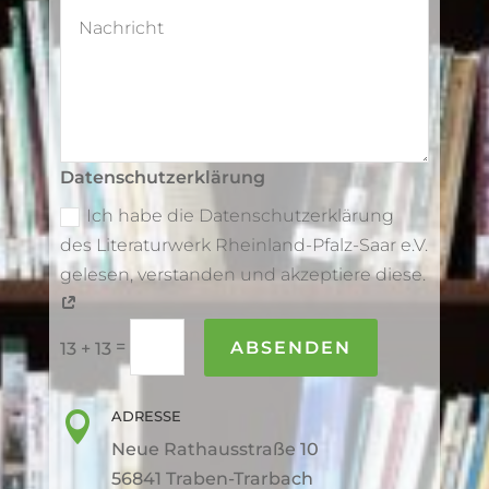
Datenschutzerklärung
Ich habe die Datenschutzerklärung
des Literaturwerk Rheinland-Pfalz-Saar e.V.
gelesen, verstanden und akzeptiere diese.
=
ABSENDEN
13 + 13
ADRESSE

Neue Rathausstraße 10
56841 Traben-Trarbach