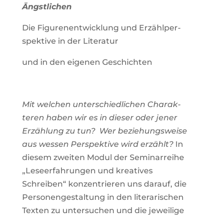
Ängstlichen
Die Figu­ren­ent­wick­lung und Erzähl­per­
spek­tive in der Literatur
und in den eigenen Geschichten
Mit wel­chen unter­schied­li­chen Cha­rak­
teren haben wir es in dieser oder jener
Erzäh­lung zu tun? Wer bezie­hungs­weise
aus wessen Per­spek­tive wird erzählt?
In
diesem zweiten Modul der Semi­nar­reihe
„Lese­er­fah­rungen und krea­tives
Schreiben“ kon­zen­trieren uns darauf, die
Per­so­nen­ge­stal­tung in den lite­ra­ri­schen
Texten zu unter­su­chen und die jewei­lige