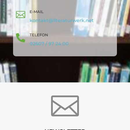
E-MAIL

kontakt@literaturwerk.net
TELEFON

02607 / 97 24 00
